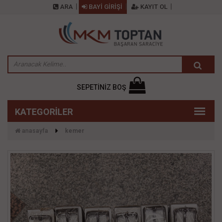
ARA
BAYİ GİRİŞİ
KAYIT OL
SEPETİNİZ BOŞ
anasayfa
kemer