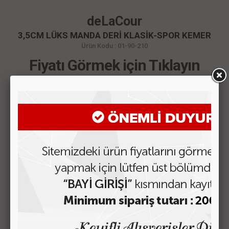
deLaCour
3,5CM LÜKS MANDA DERİ KLASİK-SPOR KEMER
Ürün Kodu : 01-90-210
Fiyatı Görmek için Tıklayın
ÜRÜN AÇIKLAMASI
MÜŞTERİ YORUMLARI
3,5CM TOKA GENİŞLİĞİNDE DERİ KEMERDİR.
BENZER ÜRÜNLER
KOLON-03 OTOMATİK TOKA