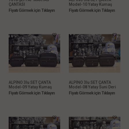
ÇANTASI
Model-10 Yatay Kumaş
Kahve
Fiyatı Görmek için Tıklayın
Fiyatı Görmek için Tıklayın
ALPİNO 3lu SET ÇANTA
ALPİNO 3lu SET ÇANTA
Model-09 Yatay Kumaş
Model-08 Yatay Suni Deri
Siyah
Kahve
Fiyatı Görmek için Tıklayın
Fiyatı Görmek için Tıklayın