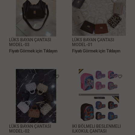
LÜKS BAYAN ÇANTASI
LÜKS BAYAN ÇANTASI
MODEL-03
MODEL-01
Fiyatı Görmek için Tıklayın
Fiyatı Görmek için Tıklayın
LÜKS BAYAN ÇANTASI
İKİ BÖLMELİ BESLENMELİ
MODEL-02
İLKOKUL ÇANTASI