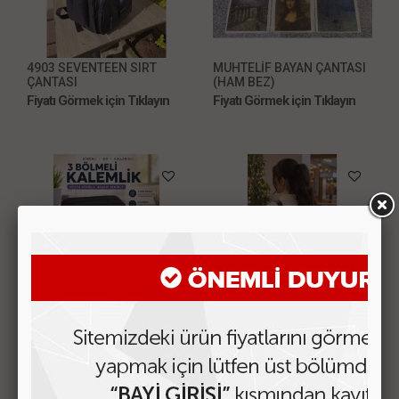
4903 SEVENTEEN SIRT
MUHTELİF BAYAN ÇANTASI
ÇANTASI
(HAM BEZ)
Fiyatı Görmek için Tıklayın
Fiyatı Görmek için Tıklayın
934 ÜÇ BÖLMELİ KALEMLİK
LÜKS BAYAN ÇANTASI
MODEL-16
Fiyatı Görmek için Tıklayın
Fiyatı Görmek için Tıklayın