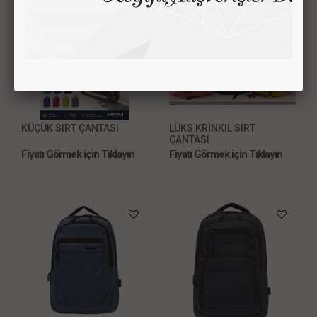
KÜÇÜK SIRT ÇANTASI
LÜKS KRİNKIL SIRT
ÇANTASI
Fiyatı Görmek için Tıklayın
Fiyatı Görmek için Tıklayın