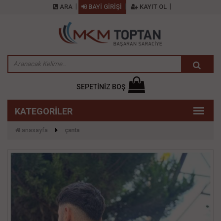
ARA
BAYİ GİRİŞİ
KAYIT OL
SEPETİNİZ BOŞ
anasayfa
çanta