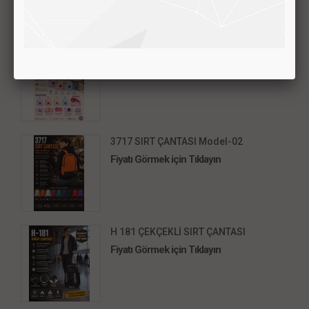
C-08 ÇOCUK SIRT ÇANTASI
Fiyatı Görmek için Tıklayın
3717 SIRT ÇANTASI Model-02
Fiyatı Görmek için Tıklayın
H 181 ÇEKÇEKLİ SIRT ÇANTASI
Fiyatı Görmek için Tıklayın