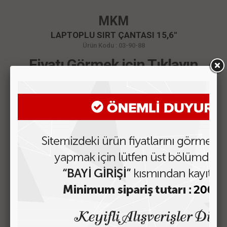
MKM
LAPTOPLU SIRT ÇANTASI 15,6''
Ürün Kodu : 03-90-88
Fiyatı Görmek için Tıklayın
ÜRÜN AÇIKLAMASI
MÜŞTERİ YORUMLARI
BENZER ÜRÜNLER
C-09 ÇOCUK SIRT ÇANTASI
Fiyatı Görmek için Tıklayın