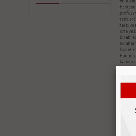
çantaları
herkese 
profesyon
renklerd
tarzı ve 
orta ve 
bulabile
bir alter
hissetme
Bunun ya
kabin val
hissediy
kaliteli
göstermes
çıkıyorl
çantası
sunduğu 
kullanıcı
merkezle
çantalar
rağmen, 
başarıyo