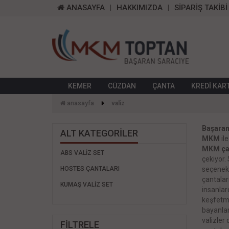
ANASAYFA
HAKKIMIZDA
SİPARİŞ TAKİBİ
KEMER
CÜZDAN
ÇANTA
KREDİ KAR
anasayfa
vali̇z
Başaran
ALT KATEGORİLER
MKM
ile
MKM ça
ABS VALİZ SET
çekiyor. 
HOSTES ÇANTALARI
seçenekl
çantaları
KUMAŞ VALİZ SET
insanlard
keşfetme
bayanlar
valizler
FİLTRELE