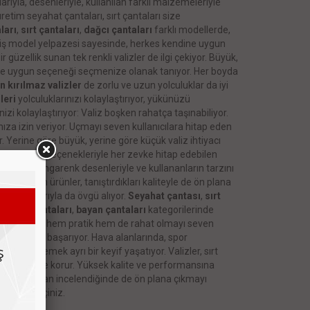
arıyla, desenleriyle, kullanılan farklı malzemeleriyle
retim seyahat çantaları, sırt çantaları size
ları
,
sırt çantaları
,
dağcı çantaları
farklı modellerde,
iş model yelpazesi sayesinde, herkes kendine uygun
 güzellik sunan tek renkli valizler de ilgi çekiyor. Büyük,
öre uygun seçeneği seçmenize olanak tanıyor. Her boyda
n kırılmaz valizler
de zorlu ve uzun yolculuklar da iyi
leri
yolculuklarınızı kolaylaştırıyor, yükünüzü
izi kolaylaştırıyor: Valiz boşken rahatça taşınabiliyor.
ıza izin veriyor. Uçmayı seven kullanıcılara hitap eden
r. Yerine göre büyük, yerine göre küçük valiz ihtiyacı
. Geniş model seçenekleriyle her zevke hitap edebilen
ri kadar, rengarenk desenleriyle ve kullananların tarzını
iklik veren ürünler, tanıştırdıkları kaliteyle de ön plana
rformanslarıyla da övgü alıyor.
Seyahat çantası
,
sırt
utch el çantaları
,
bayan çantaları
kategorilerinde
rda hem şık hem pratik hem de rahat olmayı seven
le ilgi çekmeyi başarıyor. Hava alanlarında, spor
e sergilemek ayrı bir keyif yaşatıyor. Valizler, sırt
rınızı güvenle korur. Yüksek kalite ve performansına
ns açısından incelendiğinde de ön plana çıkmayı
rtibata geçiniz.