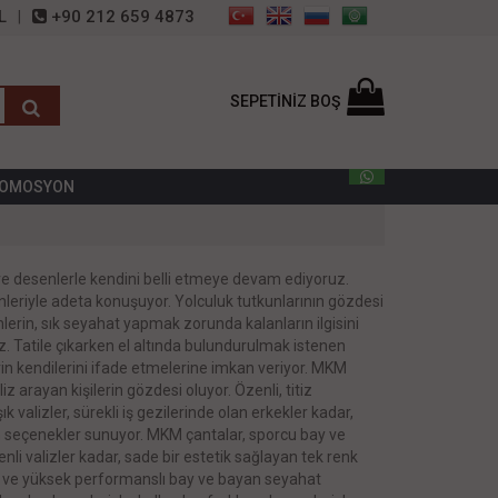
L
+90 212 659 4873
SEPETİNİZ BOŞ
OMOSYON
ve desenlerle kendini belli etmeye devam ediyoruz.
enleriyle adeta konuşuyor. Yolculuk tutkunlarının gözdesi
enlerin, sık seyahat yapmak zorunda kalanların ilgisini
ruz. Tatile çıkarken el altında bulundurulmak istenen
rin kendilerini ifade etmelerine imkan veriyor. MKM
z arayan kişilerin gözdesi oluyor. Özenli, titiz
k valizler, sürekli iş gezilerinde olan erkekler kadar,
n seçenekler sunuyor. MKM çantalar, sporcu bay ve
li valizler kadar, sade bir estetik sağlayan tek renk
teli ve yüksek performanslı bay ve bayan seyahat