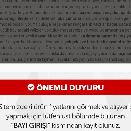
, sırt çantaları yardımınıza koşuyor. Modern çizgileriyle, fonksiyonel yapıl
ulaşmayı başarıyor. İster amatör olun, ister profesyonel gezgin, kaliteli ü
elliği tattırıyor. Birbirinden şık tasarımlarla
bay ve bayan seyahat çanta
e, kategorilerde ve modellerde
lüks çantalar
sunuyor. Sahip olunan gen
modeli bulabiliyor. Yolculuğa neşe katan rengarenk valizler kadar, sade bir
küçük boylardaki valizler, yolculuk mesafenize ve yolculuk amacınıza g
ceğiniz sert yüzeyli
dayanıklı valizler
kadar,
kırılmama garantisi taşıya
natif oluyor. Farklı boy ve desendeki
çekçekli ve tekerlekli seyahat valiz
den taşımanızı sağlıyor. Öte yandan hafif valiz setleri, birçok yönden işin
nı sıra, yük limiti olan yolculuklarda daha fazla eşyayı yanınızda taşıman
izleri de, uçuşlarınızda kıymetli eşyalarınızı yanınızda taşımanızı sağlıyo
orsanız; farklı boylarda valizleri içeren valiz setleri ihtiyacınızı görüyor
 modeller, uygun fiyatlarıyla da herkese ulaşmayı başarıyor. Farklı modelle
iyle ayrı bir tercih sebebi oluyor. Yolculuklarınıza kattığı renklerle dinam
ar. Uzun vadeli kullanımlarıyla ödenen ücreti hak eden ürünler, yüksek pe
,
okul çantası
,
dağcı çantası
,
promosyon çantaları
,
evrak çantaları
,
cl
geniş ürün yelpazesiyle tüm yüksek performanslı modeller, yolculukla
lara hitap ediyor. Dayanıklı, estetik, kaliteli ürünler, taşıdıkları özellikler
rinde, tren istasyonlarında, otobüs garlarında kalitenin farkını hissetmek v
ı, dağcı çantaları ve seyehat çantaları, zorlu koşullar altında bile eşyala
ürün estetik görünümünden de taviz vermiyor. Çantalar, fiyat performa
rlar. Her türlü promosyon çanta ihtiyacınız için müşteri temsilcilerimizle i