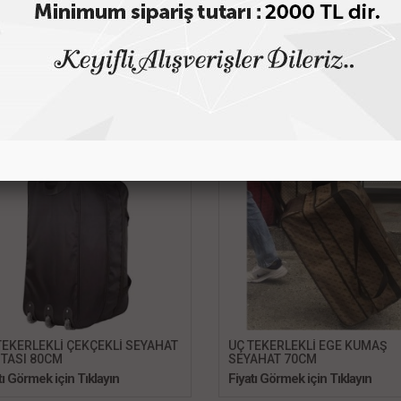
İZ
etsiz Kargo
Hemen Kargo
İndirimde
TEKERLEKLİ ÇEKÇEKLİ SEYAHAT
ÜÇ TEKERLEKLİ EGE KUMAŞ
TASI 80CM
SEYAHAT 70CM
tı Görmek için Tıklayın
Fiyatı Görmek için Tıklayın