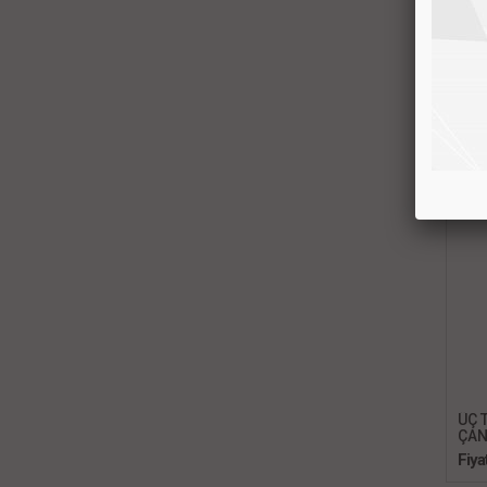
VAL
Ücr
ÜÇ 
ÇAN
Fiya