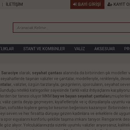
İLETİŞİM
BAYİ GİRİŞİ
KAYIT O
TLIKLAR
STANT VE KOMBİNLER
VALİZ
AKSESUAR
PR
 Saraciye
olarak;
seyahat çantası
alanında da birbirinden şık modeller 
 seyahatlerde taşınan valizler ve çantalar, modelleriyle, renkleriyle, des
ntalar
, valizler, özgün tarzlarıyla; gezginlerin, sporcuların, seyahat sev
Sunduğu nitelikli kategoriler sayesinde farklı valiz ihtiyaçlarını karşılıyo
erden bir tanesi oluyor MKM
bay ve bayan seyahat çantaları
,müşterile
, valiz çanta deyip geçmeyen, kıyafetleriyle ve iç dünyalarıyla uyumlu vali
an, sofistike kişilere geniş bir kesimin beğenisini kazanıyor. Birbirinden şı
yi seven ve her fırsatta dünyayı gezen kadınlara ve erkeklere de uygu
a spor eşyalarını konforlu şekilde taşıma imkanı tanıyor. Rengarenk desen
 de göz alıyor. Yolculuklarınızda sizinle uyumlu valizler arıyorsanız, kali