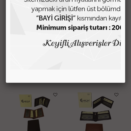
LEXURY DERİ OTOMATİK
CÜZ-03 İTHAL KARTLIK
KARTLIK
Onaylı Üye Olmanız
Onaylı Üye Olmanız
Gerekiyor
Gerekiyor