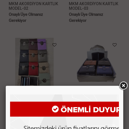
MKM AKORDİYON KARTLIK
MKM AKORDİYON KARTLIK
MODEL-02
MODEL-03
Onaylı Üye Olmanız
Onaylı Üye Olmanız
Gerekiyor
Gerekiyor
Kilitli Akordiyon Kartlık
Ekoseli Otomatik Kartlık
24-Lü Box Stant
Onaylı Üye Olmanız
Onaylı Üye Olmanız
Gerekiyor
Gerekiyor