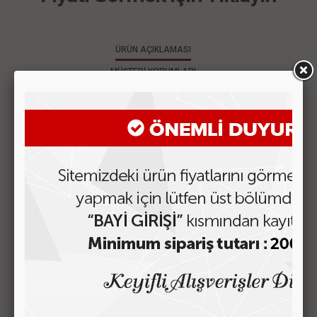
ÜRÜN AÇIKLAMASI
MÜŞTERİ YORUMLARI
Ürünümz yerli imalattır. Suni deriden imal edilmiştir.
Promosyon siparişleriniz için müşteri temsilcilerimizi
çekinmeden arayabilirsiniz.
BENZER ÜRÜNLER
3484 OTOMATİK KARTLIK
Fiyatı Görmek için Tıklayın