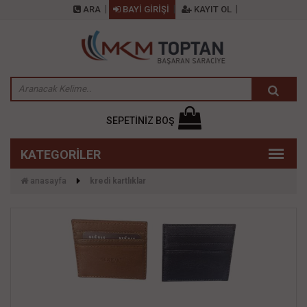
ARA
BAYİ GİRİŞİ
KAYIT OL
SEPETİNİZ BOŞ
anasayfa
kredi̇ kartliklar