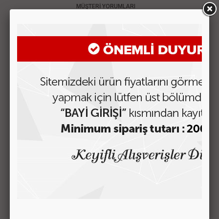
MÜŞTERİ YORUMLARI
BENZER ÜRÜNLER
3484 OTOMATİK KARTLIK
Fiyatı Görmek için Tıklayın
DELACOUR Deri Kredi Kartlık -
Mıknatıslı Model 503
Fiyatı Görmek için Tıklayın
DELACOUR Deri Kredi Kartlık -