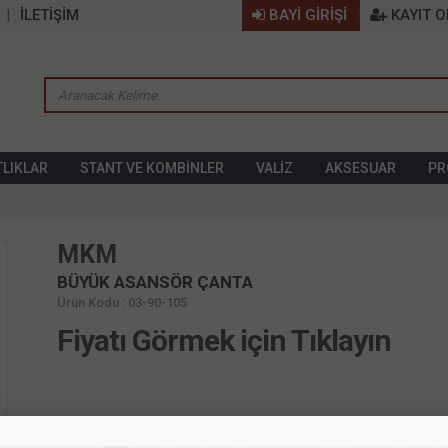
İLETİŞİM
BAYİ GİRİŞİ
KAYIT O
TLIKLAR
STANT VE KOMBİNLER
VALİZ
AKSESUAR
PR
MKM
BÜYÜK ASANSÖR ÇANTA
Ürün Kodu : 03-90-105
Fiyatı Görmek için Tıklayın
ÜRÜN AÇIKLAMASI
MÜŞTERİ YORUMLARI