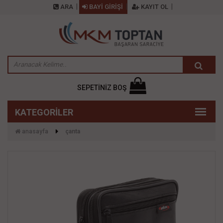
ARA
BAYİ GİRİŞİ
KAYIT OL
SEPETİNİZ BOŞ
anasayfa
çanta