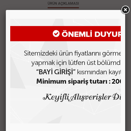
ÜRÜN AÇIKLAMASI
MÜŞTERİ YORUMLARI
BENZER ÜRÜNLER
C-09 ÇOCUK SIRT ÇANTASI
Fiyatı Görmek için Tıklayın
C-08 ÇOCUK SIRT ÇANTASI
Fiyatı Görmek için Tıklayın