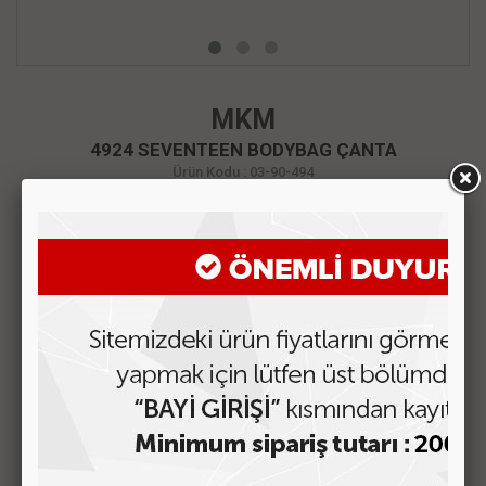
MKM
4924 SEVENTEEN BODYBAG ÇANTA
Ürün Kodu : 03-90-494
Fiyatı Görmek için Tıklayın
ÜRÜN AÇIKLAMASI
MÜŞTERİ YORUMLARI
BENZER ÜRÜNLER