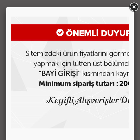
ÜRÜNÜMÜZ 70CM UZUNLUĞUNDADIR. SU GEÇİRMEZ
KUMAŞTAN İMAL EDİLMİŞTİR. TEKERLEKLİ CE ÇEKÇEKLİDİR.
BENZER ÜRÜNLER
C-09 ÇOCUK SIRT ÇANTASI
Fiyatı Görmek için Tıklayın
C-08 ÇOCUK SIRT ÇANTASI
Fiyatı Görmek için Tıklayın
3717 SIRT ÇANTASI Model-02