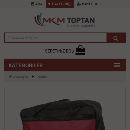
ARA
BAYİ GİRİŞİ
KAYIT OL
SEPETİNİZ BOŞ
anasayfa
çanta