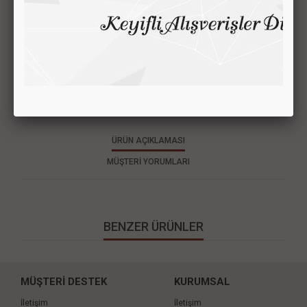
MKM
Esbek Sırt Çantası Modeli
Ürün Kodu : 03-90-94
Fiyatı Görmek için Tıklayın
ÜRÜN AÇIKLAMASI
MÜŞTERİ YORUMLARI
BENZER ÜRÜNLER
MÜŞTERİ DESTEK
KURUMSAL
İletişim
İletişim