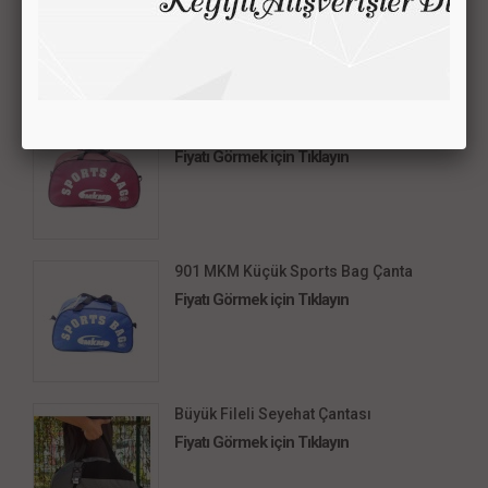
Fiyatı Görmek için Tıklayın
902 MKM Orta Sports Bag Çanta
Fiyatı Görmek için Tıklayın
901 MKM Küçük Sports Bag Çanta
Fiyatı Görmek için Tıklayın
Büyük Fileli Seyehat Çantası
Fiyatı Görmek için Tıklayın