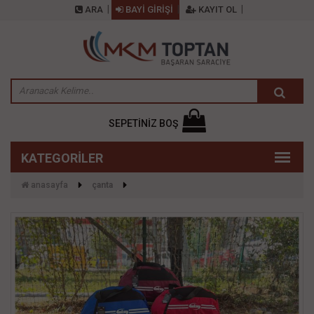
ARA
BAYİ GİRİŞİ
KAYIT OL
SEPETİNİZ BOŞ
anasayfa
çanta