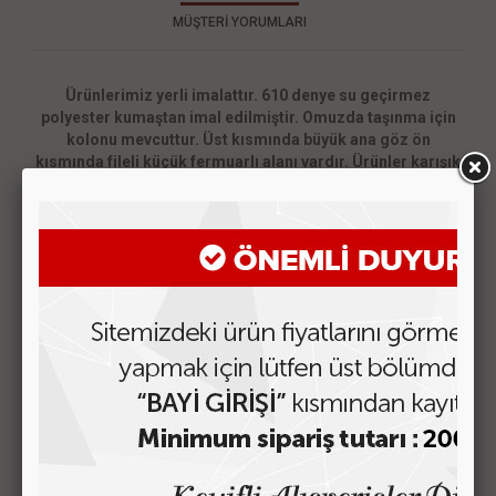
MÜŞTERİ YORUMLARI
Ürünlerimiz yerli imalattır. 610 denye su geçirmez
polyester kumaştan imal edilmiştir. Omuzda taşınma için
kolonu mevcuttur. Üst kısmında büyük ana göz ön
kısmında fileli küçük fermuarlı alanı vardır. Ürünler karışık
renk olarak size teslim edilir. Promosyon ürün
ihtiyaçlarınız ve detaylı bilgi almak için müşteri
temsilcilerimizle irtibata geçiniz.
Ebatları:40cm*15cm*17cm
0212-6594873
0554-5379230
BENZER ÜRÜNLER
903 MKM Büyük Sports Bag Çanta