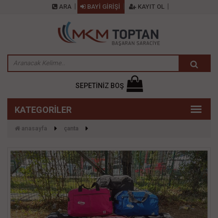
ARA
BAYİ GİRİŞİ
KAYIT OL
SEPETİNİZ BOŞ
anasayfa
çanta