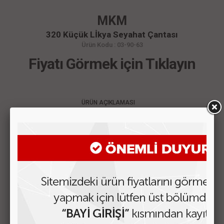
MKM
320 Küçük Lİkya Seyahat Çantası
Ürün Kodu : 03-90-63
Fiyatı Görmek için Tıklayın
ÜRÜN AÇIKLAMASI
MÜŞTERİ YORUMLARI
Ürünlerimiz yerli imalattır. 610D su geçirmez polyester
kumaştan imal edilmiştir. Omuzda taşıma için kolonu
mevcuttur. Üst kısmında büyük ana göz ön kısmında
fermuarlı cep vardır. Ürünler karışık renk olarak size
teslim edilir. Promosyon ürün ihtiyaçlarınız ve detaylı bilgi
almak için müşteri temsilcilerimizle irtibata geçiniz.
Ebatları:40*20*22CM