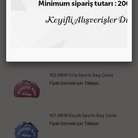
BENZER ÜRÜNLER
903 MKM Büyük Sports Bag Çanta
Fiyatı Görmek için Tıklayın
902 MKM Orta Sports Bag Çanta
Fiyatı Görmek için Tıklayın
901 MKM Küçük Sports Bag Çanta
Fiyatı Görmek için Tıklayın