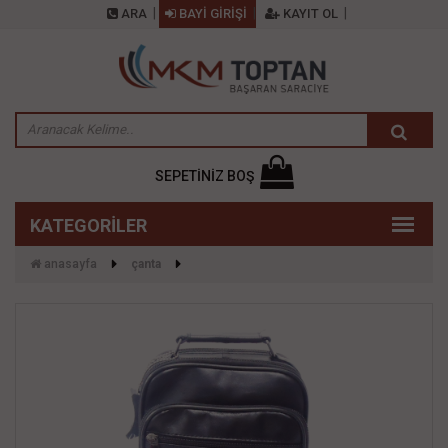
ARA
BAYİ GİRİŞİ
KAYIT OL
SEPETİNİZ BOŞ
anasayfa
çanta