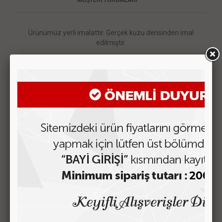
Ürünümüz yerli imalattır. Gerçek kuzu derisinden imal
edilmiştir.
Derinin iç kısmı metal kasa ile muhafaza edilmiştir.
Ebatları:
Dik:22cm*17cm*10cm
Yan:17cm*22cm*10cm
BENZER ÜRÜNLER
MKM K-303 Lüks Deri Çanta Büyük Boy
Fiyatı Görmek için Tıklayın