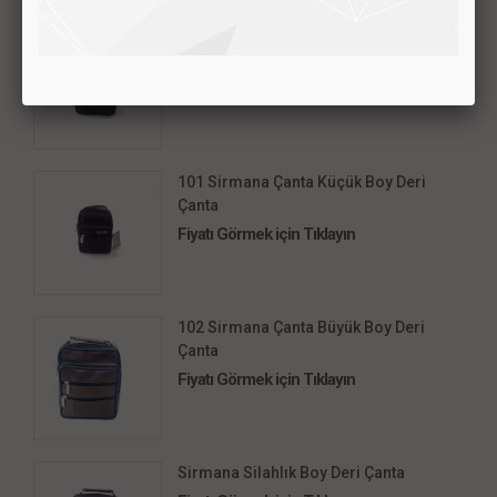
MKM K-101 Lüks Deri Çanta Küçük Boy
Fiyatı Görmek için Tıklayın
101 Sirmana Çanta Küçük Boy Deri
Çanta
Fiyatı Görmek için Tıklayın
102 Sirmana Çanta Büyük Boy Deri
Çanta
Fiyatı Görmek için Tıklayın
Sirmana Silahlık Boy Deri Çanta