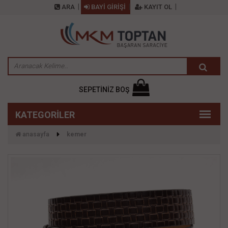
ARA
BAYİ GİRİŞİ
KAYIT OL
SEPETİNİZ BOŞ
anasayfa
kemer