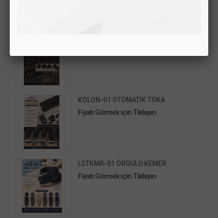
KOLON-02 OTOMATİK TOKA
Fiyatı Görmek için Tıklayın
KOLON-01 OTOMATİK TOKA
Fiyatı Görmek için Tıklayın
LSTKMR-01 ÖRGÜLÜ KEMER
Fiyatı Görmek için Tıklayın