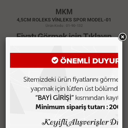
MKM
4,5CM ROLEKS VİNLEKS SPOR MODEL-01
Ürün Kodu : 01-90-132
Fiyatı Görmek için Tıklayın
ÜRÜN AÇIKLAMASI
MÜŞTERİ YORUMLARI
BENZER ÜRÜNLER
KOLON-03 OTOMATİK TOKA
Fiyatı Görmek için Tıklayın