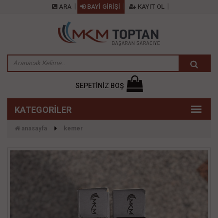
ARA
BAYİ GİRİŞİ
KAYIT OL
SEPETİNİZ BOŞ
anasayfa
kemer