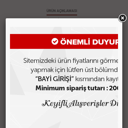
ÜRÜN AÇIKLAMASI
MÜŞTERİ YORUMLARI
GERÇEK DERİ CÜZDAN
BENZER ÜRÜNLER
WOMEN DESIGN CÜZDAN MODEL-53
Fiyatı Görmek için Tıklayın
WOMEN DESIGN CÜZDAN MODEL-52
Fiyatı Görmek için Tıklayın