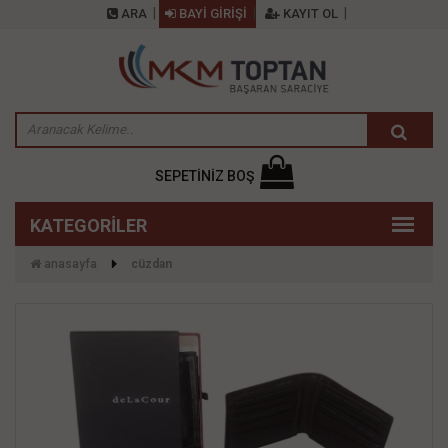
ARA
BAYİ GİRİŞİ
KAYIT OL
SEPETİNİZ BOŞ
anasayfa
cüzdan