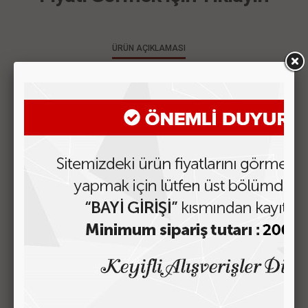
ÜRÜN AÇIKLAMASI
MÜŞTERİ YORUMLARI
ÜRÜN 30Lu BOX İÇERSİNDE MODELLER VE RENKLER KARIŞIK
BİR ŞEKİLDE SİZE SUNULUR. 30 ADET
BENZER ÜRÜNLER
WOMEN DESIGN CÜZDAN MODEL-53
Fiyatı Görmek için Tıklayın
WOMEN DESIGN CÜZDAN MODEL-52