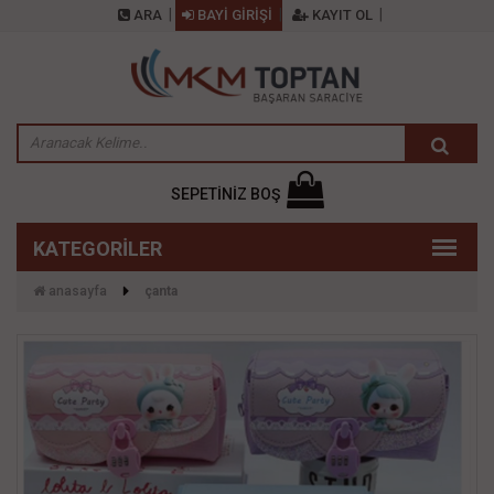
ARA
BAYİ GİRİŞİ
KAYIT OL
SEPETİNİZ BOŞ
anasayfa
çanta