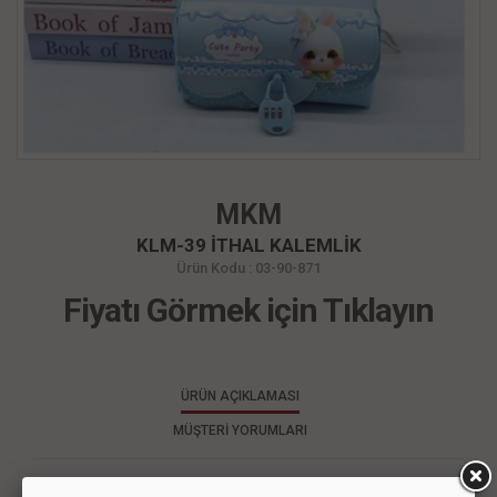
MKM
KLM-39 İTHAL KALEMLİK
Ürün Kodu : 03-90-871
Fiyatı Görmek için Tıklayın
ÜRÜN AÇIKLAMASI
MÜŞTERİ YORUMLARI