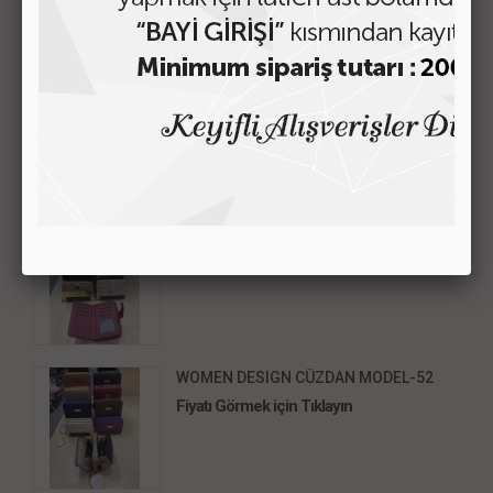
ÜRÜN AÇIKLAMASI
MÜŞTERİ YORUMLARI
BENZER ÜRÜNLER
WOMEN DESIGN CÜZDAN MODEL-53
Fiyatı Görmek için Tıklayın
WOMEN DESIGN CÜZDAN MODEL-52
Fiyatı Görmek için Tıklayın