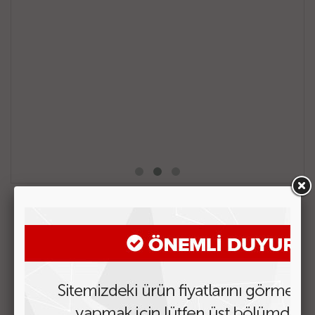
MKM
WOMEN DESIGN CÜZDAN MODEL-20
Ürün Kodu : 05-90-43-20
Fiyatı Görmek için Tıklayın