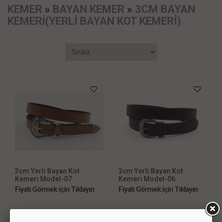
KEMER
»
BAYAN KEMER
»
3CM BAYAN
KEMERİ(YERLİ BAYAN KOT KEMERİ)
3cm Yerli Bayan Kot
3cm Yerli Bayan Kot
Kemeri Model-07
Kemeri Model-06
Fiyatı Görmek için Tıklayın
Fiyatı Görmek için Tıklayın