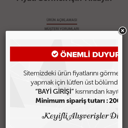
ÜRÜN AÇIKLAMASI
MÜŞTERİ YORUMLARI
ÜRÜNLER BOX İÇERSİNDE KARIŞIK MODEL VE KARIŞIK RENK
SİSTEMİNDE SİZE GELİR.
BOX İÇERSİNDE 30 ADET ÜRÜN VARDIR
BENZER ÜRÜNLER
WOMEN DESIGN CÜZDAN MODEL-53
Fiyatı Görmek için Tıklayın