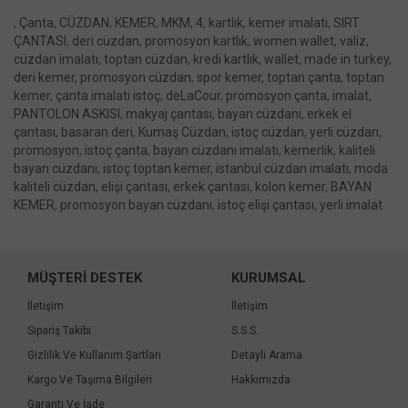
,
Çanta
,
CÜZDAN
,
KEMER
,
MKM
,
4
,
kartlık
,
kemer imalatı
,
SIRT
ÇANTASI
,
deri cüzdan
,
promosyon kartlık
,
women wallet
,
valiz
,
cüzdan imalatı
,
toptan cüzdan
,
kredi kartlık
,
wallet
,
made in turkey
,
deri kemer
,
promosyon cüzdan
,
spor kemer
,
toptan çanta
,
toptan
kemer
,
çanta imalatı istoç
,
deLaCour
,
promosyon çanta
,
imalat
,
PANTOLON ASKISI
,
makyaj çantası
,
bayan cüzdanı
,
erkek el
çantası
,
basaran deri
,
Kumaş Cüzdan
,
istoç cüzdan
,
yerli cüzdan
,
promosyon
,
istoç çanta
,
bayan cüzdanı imalatı
,
kemerlik
,
kaliteli
bayan cüzdanı
,
istoç toptan kemer
,
istanbul cüzdan imalatı
,
moda
kaliteli cüzdan
,
elişi çantası
,
erkek çantası
,
kolon kemer
,
BAYAN
KEMER
,
promosyon bayan cüzdanı
,
istoç elişi çantası
,
yerli imalat
MÜŞTERİ DESTEK
KURUMSAL
İletişim
İletişim
Sipariş Takibi
S.S.S.
Gizlilik Ve Kullanım Şartları
Detaylı Arama
Kargo Ve Taşıma Bilgileri
Hakkımızda
Garanti Ve İade