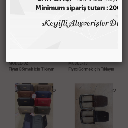
LÜKS BAYAN ÇANTASI
WOMEN DESIGN CÜZDAN
MODEL-02
MODEL-33
Fiyatı Görmek için Tıklayın
Fiyatı Görmek için Tıklayın