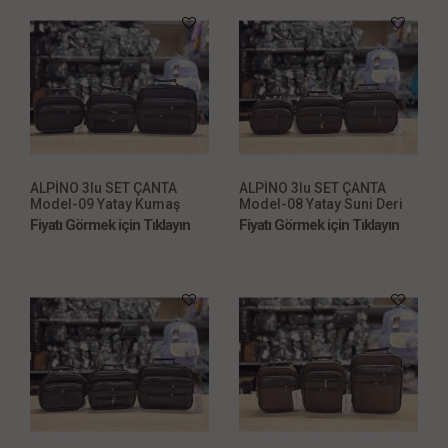
ALPİNO 3lu SET ÇANTA
ALPİNO 3lu SET ÇANTA
Model-09 Yatay Kumaş
Model-08 Yatay Suni Deri
Siyah
Kahve
Fiyatı Görmek için Tıklayın
Fiyatı Görmek için Tıklayın