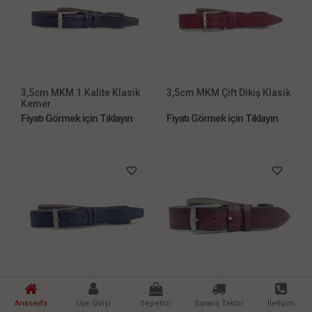
3,5cm MKM 1.Kalite Klasik
3,5cm MKM Çift Dikiş Klasik
Kemer
Fiyatı Görmek için Tıklayın
Fiyatı Görmek için Tıklayın
3,5cm 1.Kalite Damarlı
4,5cm Trend Spor Kemer
Klasik Kemer
Anasayfa
Üye Girişi
Sepetim
Sipariş Takibi
İletişim
Fiyatı Görmek için Tıklayın
Fiyatı Görmek için Tıklayın